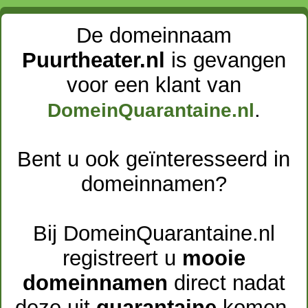
De domeinnaam
Puurtheater.nl
is gevangen
voor een klant van
.
DomeinQuarantaine.nl
Bent u ook geïnteresseerd in
domeinnamen?
Bij DomeinQuarantaine.nl
registreert u
mooie
domeinnamen
direct nadat
deze uit
quarantaine
komen.