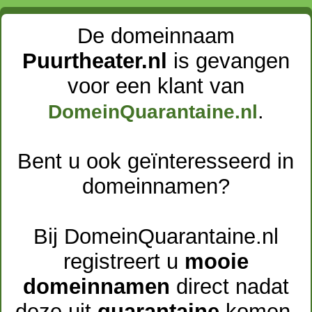
De domeinnaam
Puurtheater.nl
is gevangen
voor een klant van
.
DomeinQuarantaine.nl
Bent u ook geïnteresseerd in
domeinnamen?
Bij DomeinQuarantaine.nl
registreert u
mooie
domeinnamen
direct nadat
deze uit
quarantaine
komen.