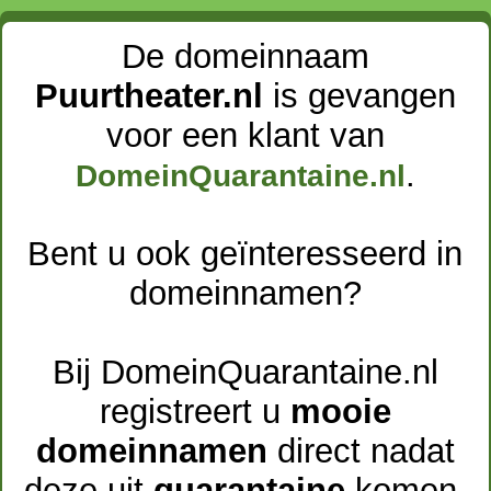
De domeinnaam
Puurtheater.nl
is gevangen
voor een klant van
.
DomeinQuarantaine.nl
Bent u ook geïnteresseerd in
domeinnamen?
Bij DomeinQuarantaine.nl
registreert u
mooie
domeinnamen
direct nadat
deze uit
quarantaine
komen.