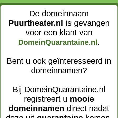
De domeinnaam
Puurtheater.nl
is gevangen
voor een klant van
.
DomeinQuarantaine.nl
Bent u ook geïnteresseerd in
domeinnamen?
Bij DomeinQuarantaine.nl
registreert u
mooie
domeinnamen
direct nadat
deze uit
quarantaine
komen.