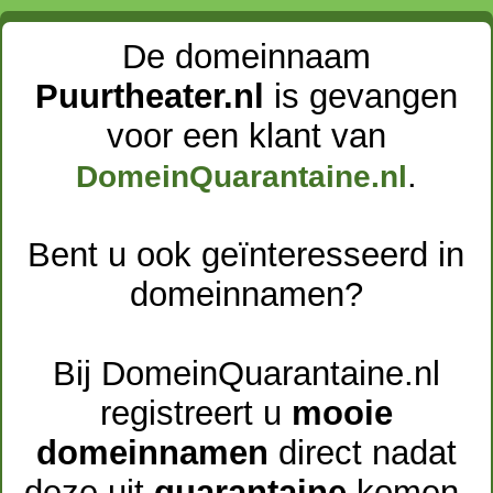
De domeinnaam
Puurtheater.nl
is gevangen
voor een klant van
.
DomeinQuarantaine.nl
Bent u ook geïnteresseerd in
domeinnamen?
Bij DomeinQuarantaine.nl
registreert u
mooie
domeinnamen
direct nadat
deze uit
quarantaine
komen.