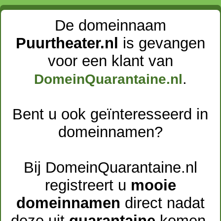
De domeinnaam
Puurtheater.nl
is gevangen
voor een klant van
.
DomeinQuarantaine.nl
Bent u ook geïnteresseerd in
domeinnamen?
Bij DomeinQuarantaine.nl
registreert u
mooie
domeinnamen
direct nadat
deze uit
quarantaine
komen.