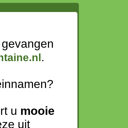
 gevangen
.
taine.nl
meinnamen?
rt u
mooie
ze uit