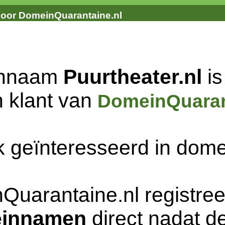
door DomeinQuarantaine.nl
innaam
Puurtheater.nl
is
n klant van
DomeinQuaran
k geïnteresseerd in do
Quarantaine.nl registree
innamen
direct nadat de