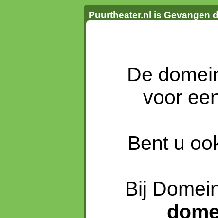
Puurtheater.nl is Gevangen 
De dome
voor ee
Bent u oo
Bij Domein
dome