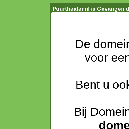
Puurtheater.nl is Gevangen 
De dome
voor ee
Bent u oo
Bij Domein
dome