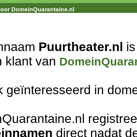
door DomeinQuarantaine.nl
innaam
Puurtheater.nl
is
n klant van
DomeinQuaran
k geïnteresseerd in do
Quarantaine.nl registree
innamen
direct nadat de