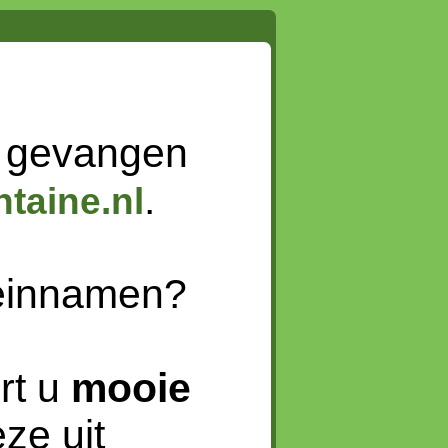
 gevangen
.
taine.nl
meinnamen?
rt u
mooie
ze uit