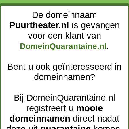
De domeinnaam
Puurtheater.nl
is gevangen
voor een klant van
.
DomeinQuarantaine.nl
Bent u ook geïnteresseerd in
domeinnamen?
Bij DomeinQuarantaine.nl
registreert u
mooie
domeinnamen
direct nadat
deze uit
quarantaine
komen.