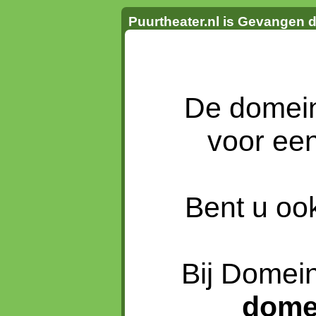
Puurtheater.nl is Gevangen 
De dome
voor ee
Bent u oo
Bij Domein
dome