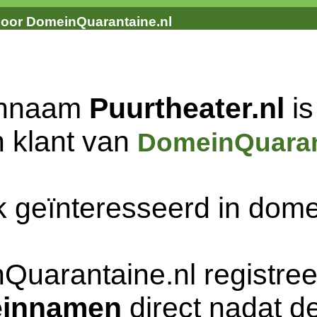
door DomeinQuarantaine.nl
innaam
Puurtheater.nl
is
n klant van
DomeinQuaran
k geïnteresseerd in do
Quarantaine.nl registree
innamen
direct nadat de