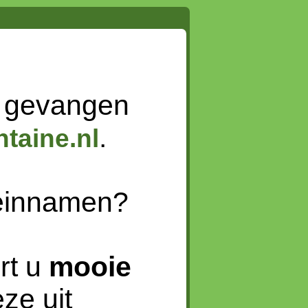
 gevangen
.
taine.nl
meinnamen?
rt u
mooie
ze uit