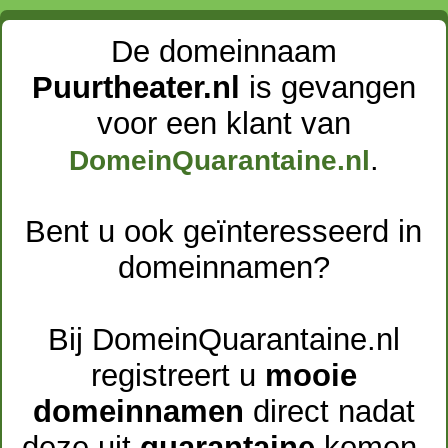
De domeinnaam
Puurtheater.nl
is gevangen
voor een klant van
.
DomeinQuarantaine.nl
Bent u ook geïnteresseerd in
domeinnamen?
Bij DomeinQuarantaine.nl
registreert u
mooie
domeinnamen
direct nadat
deze uit
quarantaine
komen.