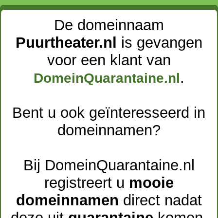
De domeinnaam
Puurtheater.nl
is gevangen
voor een klant van
.
DomeinQuarantaine.nl
Bent u ook geïnteresseerd in
domeinnamen?
Bij DomeinQuarantaine.nl
registreert u
mooie
domeinnamen
direct nadat
deze uit
quarantaine
komen.