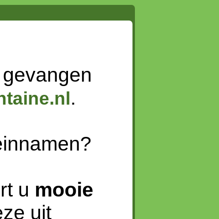
 gevangen
.
taine.nl
meinnamen?
rt u
mooie
ze uit