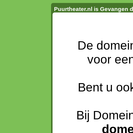
Puurtheater.nl is Gevangen 
De dome
voor ee
Bent u oo
Bij Domein
dome