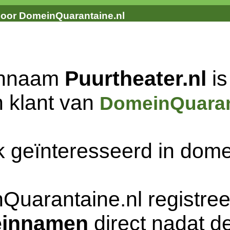
door DomeinQuarantaine.nl
innaam
Puurtheater.nl
is
n klant van
DomeinQuaran
k geïnteresseerd in do
Quarantaine.nl registree
innamen
direct nadat de