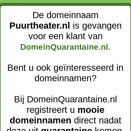
De domeinnaam
Puurtheater.nl
is gevangen
voor een klant van
.
DomeinQuarantaine.nl
Bent u ook geïnteresseerd in
domeinnamen?
Bij DomeinQuarantaine.nl
registreert u
mooie
domeinnamen
direct nadat
deze uit
quarantaine
komen.